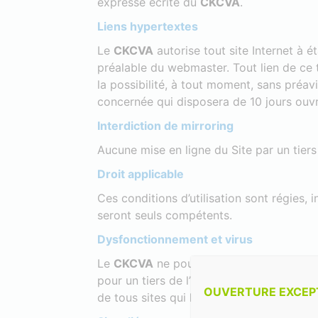
expresse écrite du
CKCVA
.
Liens hypertextes
Le
CKCVA
autorise tout site Internet à ét
préalable du webmaster. Tout lien de ce 
la possibilité, à tout moment, sans préavi
concernée qui disposera de 10 jours ouvré
Interdiction de mirroring
Aucune mise en ligne du Site par un tiers
Droit applicable
Ces conditions d’utilisation sont régies, 
seront seuls compétents.
Dysfonctionnement et virus
Le
CKCVA
ne pourra être tenu responsable
pour un tiers de l’utiliser, ou d’un mauvai
OUVERTURE EXCEPTI
de tous sites qui lui sont liés.