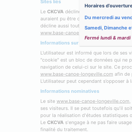
Sites liés
Horaires d’ouverture
Le
CKCVA
décline toute responsabilité co
Du mercredi au ven
auraient pu être créés à son insu. L’accès 
décline aussi toute responsabilité pour t
Samedi, Dimanche et
www.base-canoe-longeville.com
.
Fermé lundi & mardi
Informations sur les cookies
L’utilisateur est informé que lors de ses 
"cookie" est un bloc de données qui ne per
navigation de celui-ci sur le site. Ce pr
www.base-canoe-longeville.com
afin de 
L’utilisateur peut cependant s’opposer à
Informations nominatives
Le site
www.base-canoe-longeville.com
,
ses visiteurs. Il se peut toutefois qu'il 
pour la réalisation d'études statistiques
Le
CKCVA
s'engage à ne pas faire usage
finalité du traitement.