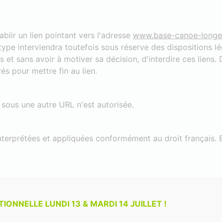
ablir un lien pointant vers l'adresse
www.base-canoe-longev
type interviendra toutefois sous réserve des dispositions l
s et sans avoir à motiver sa décision, d'interdire ces liens.
s pour mettre fin au lien.
 sous une autre URL n'est autorisée.
interprétées et appliquées conformément au droit français. E
 des dommages directs ou indirects résultant de l’utilisati
s fonctionnement, d’une interruption, d’un virus, résultant de 
ONNELLE LUNDI 13 & MARDI 14 JUILLET !