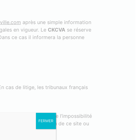
ille.com
après une simple information
égales en vigueur. Le
CKCVA
se réserve
 Dans ce cas il informera la personne
n cas de litige, les tribunaux français
on de ce site web, ou de l’impossibilité
FERMER
l’accès ou de l’utilisation de ce site ou