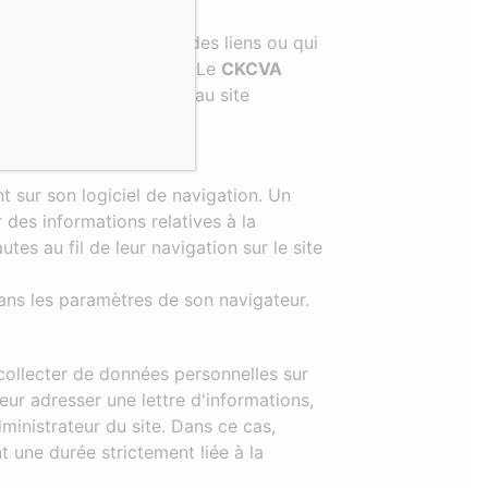
vers lesquels il a créé des liens ou qui
 risques de l’utilisateur. Le
CKCVA
ent des liens renvoyant au site
nt sur son logiciel de navigation. Un
r des informations relatives à la
utes au fil de leur navigation sur le site
dans les paramètres de son navigateur.
e collecter de données personnelles sur
eur adresser une lettre d'informations,
ministrateur du site. Dans ce cas,
une durée strictement liée à la