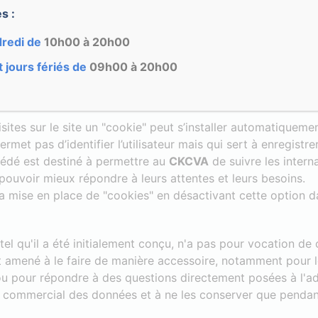
s :
ncernant le contenu disponible sur les autres sites internet 
dredi de
10h00 à 20h00
à tous les autres sites internet liés à ce site web se fait aux
outes les informations contenues sur des sites tiers où figur
 jours fériés de
09h00 à 20h00
visites sur le site un "cookie" peut s’installer automatiqueme
met pas d’identifier l’utilisateur mais qui sert à enregistre
océdé est destiné à permettre au
CKCVA
de suivre les interna
pouvoir mieux répondre à leurs attentes et leurs besoins.
 la mise en place de "cookies" en désactivant cette option 
 tel qu'il a été initialement conçu, n'a pas pour vocation d
soit amené à le faire de manière accessoire, notamment pour l
 ou pour répondre à des questions directement posées à l'ad
 commercial des données et à ne les conserver que pendant 